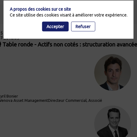
A propos des cookies sur ce site
Ce site utilise des cookies visant à améliorer votre expérience.
Accepter
Refuser
5 juin 2026
7:20
18:05
🎙️ Table ronde - Actifs non cotés : structuration avanc
CB
yril
Bonier
Wenova Asset Management
Directeur Commercial, Associé
AS