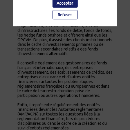
Accepter
Antoine dispose d’une expérience significative dans
la structuration de véhicules d’investissement tels
Refuser
que les fonds de private equity (véhicules français,
véhicules luxembourgeois, limited partnerships
anglo-saxons), les fonds immobiliers, les fonds
d’infrastructures, les fonds de dette, fonds de fonds,
les hedge funds onshore et offshore ainsi que les
OPCVM. De plus, il assiste des clients institutionnels
dans le cadre d’investissements primaires ou de
transactions secondaires relatifs à des fonds
d’investissement alternatifs.
Il conseille également des gestionnaires de fonds
français et internationaux, des entreprises
d’investissement, des établissements de crédits, des
entreprises d’assurance et d’autres entités
financières sur toutes les problématiques
réglementaires françaises ou européennes et dans
le cadre de leur restructuration, prise de
participation ou autres opérations financières.
Enfin, il représente régulièrement des entités
financières devant les Autorités réglementaires
(AMF/ACPR) sur toutes les questions liées à la
réglementation financière, lors de procédures
disciplinaires ou dans le cadre de la création et du
suivi d’entités réglementées.