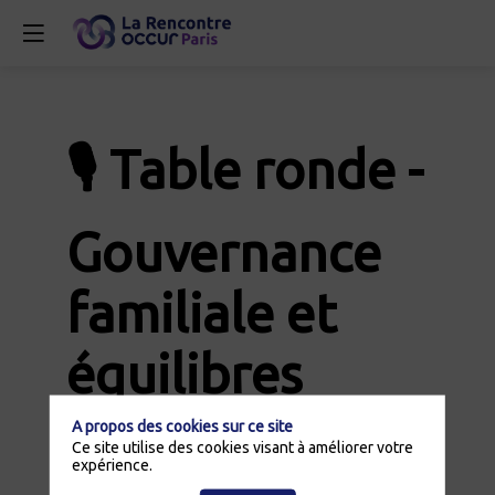
🎙️ Table ronde -
Gouvernance
familiale et
équilibres
humains
A propos des cookies sur ce site
Ce site utilise des cookies visant à améliorer votre
expérience.
25 juin 2026
|
14:00
-
15:00