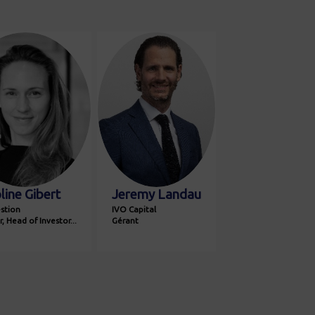
CG
JL
line
Gibert
Jeremy
Landau
estion
IVO Capital
, Head of Investor...
Gérant