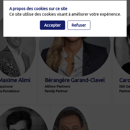
A propos des cookies sur ce site
Ce site utilise des cookies visant à améliorer votre expérience.
Accepter
Refuser
MA
BG
Maxime
Alimi
Bérangère
Garand-Clavel
Caro
quinoxe
Altheo Partners
ISAI G
o-fondateur
Family Partner
Partner