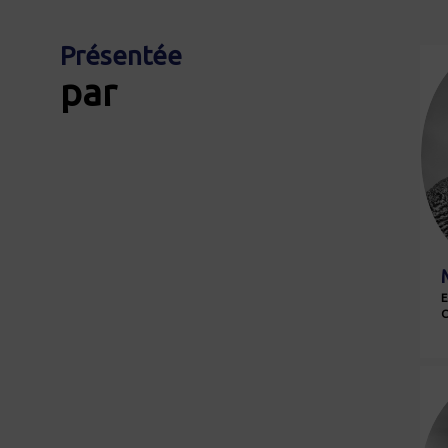
Présentée
par
E
C