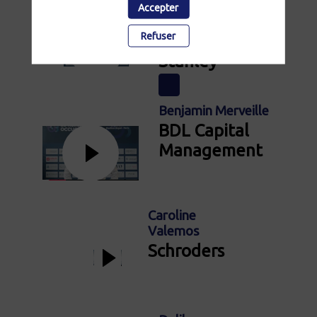
Benjamin de
Accepter
Frouville
Refuser
Morgan
Stanley
Benjamin Merveille
BDL Capital
Management
Caroline
Valemos
Schroders