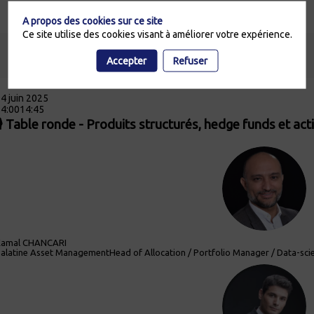
A propos des cookies sur ce site
Ce site utilise des cookies visant à améliorer votre expérience.
Accepter
Refuser
4 juin 2025
4:00
14:45
🎙️ Table ronde - Produits structurés, hedge funds et acti
KC
Kamal
CHANCARI
alatine Asset Management
Head of Allocation / Portfolio Manager / Data-scie
QH