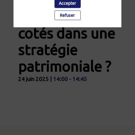
Quelle place
Accepter
pour les actifs
Refuser
cotés dans une
stratégie
patrimoniale ?
24 juin 2025
|
14:00
-
14:45