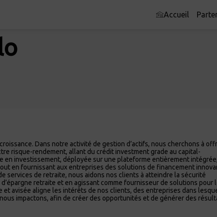
Accueil
Parte
lo
 croissance. Dans notre activité de gestion d’actifs, nous cherchons à offr
re risque-rendement, allant du crédit investment grade au capital-
se en investissement, déployée sur une plateforme entièrement intégrée
tout en fournissant aux entreprises des solutions de financement innov
de services de retraite, nous aidons nos clients à atteindre la sécurité
d’épargne retraite et en agissant comme fournisseur de solutions pour 
e et avisée aligne les intérêts de nos clients, des entreprises dans lesqu
us impactons, afin de créer des opportunités et de générer des résult