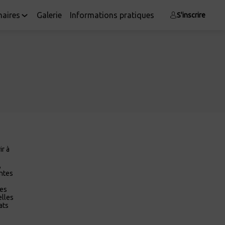
naires
Galerie
Informations pratiques
S'inscrire
ir à
,
antes
les
elles
ats