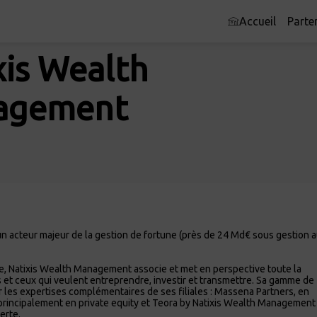
Accueil
Parte
xis Wealth
agement
 acteur majeur de la gestion de fortune (près de 24 Md€ sous gestion 
 Natixis Wealth Management asso­cie et met en perspective toute la
es et ceux qui veulent entreprendre, investir et transmettre. Sa gamme de
r les expertises complémentaires de ses filiales : Massena Partners, en
s, principalement en private equity et Teora by Natixis Wealth Management
erte.