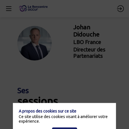
Johan
Didouche
JD
LBO France
Directeur des
Partenariats
Ses
2
sessions
1
A propos des cookies sur ce site
Retrouvez la liste de toutes les sessions
Ce site utilise des cookies visant à améliorer votre
présentées par ce speaker pour ne manquer
expérience.
aucune de ses interventions.