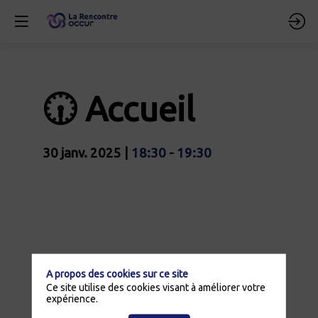
🕡 Accueil
30 janv. 2025
|
18:30
-
19:30
Description
Ouverture
officielle
de
la
A propos des cookies sur ce site
1édition
à
Ce site utilise des cookies visant à améliorer votre
partir
expérience.
de