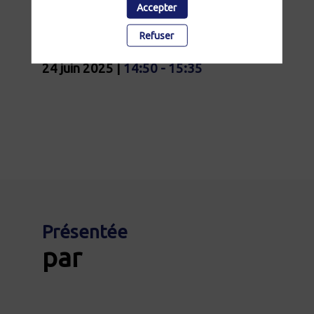
grandes
Accepter
fortunes
Refuser
24 juin 2025
|
14:50
-
15:35
Présentée
par