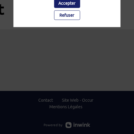
Accepter
t
Refuser
Contact
Site Web - Occur
Mentions Légales
Powered by