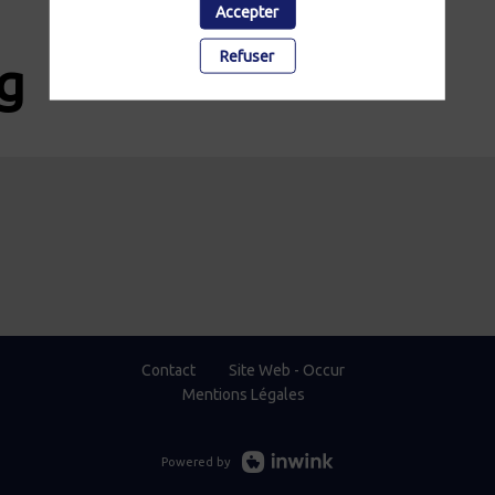
Accepter
Refuser
g
Contact
Site Web - Occur
Mentions Légales
Powered by