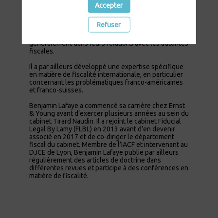
dirigeants, investisseurs et des groupes familiaux,
Accepter
notamment en matière d’optimisation fiscale, de
réorganisation et de transmission de leur patrimoine.
Refuser
Il les accompagne également dans le cadre de
contrôles ou contentieux fiscaux, et plus
généralement dans leurs relations avec les autorités
fiscales.
Il a par ailleurs développé une expertise spécifique
en matière de fiscalité internationale, en particulier
concernant les problématiques franco-américaines
et franco-suisses.
Benjamin Lafaye a commencé sa carrière chez Ernst
& Young avant d’exercer plusieurs années au sein du
cabinet Tirard Naudin. Il a rejoint le cabinet Fiducial
Legal By Lamy (FLBL) en 2013 avant d’en devenir
associé en 2017 et de co-diriger le département
fiscal du cabinet. Membre de l’IACF et intervenant au
DJCE de Lyon, Benjamin Lafaye publie par ailleurs
régulièrement des articles de doctrine dans
différentes revues et participe à des conférences en
matière de fiscalité.