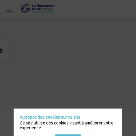
Description
A propos des cookies sur ce site
Openstone
Ce site utilise des cookies visant à améliorer votre
est
expérience.
un